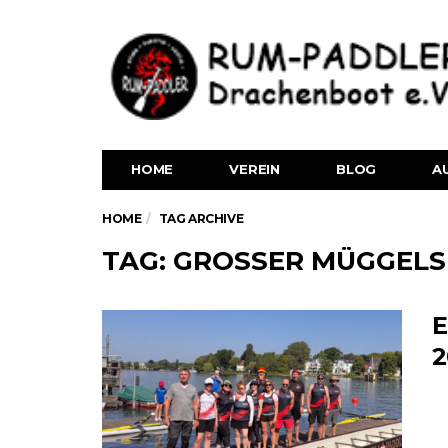
HOME
VEREIN
BLOG
A
HOME
TAG ARCHIVE
TAG: GROSSER MÜGGELSE
E
2